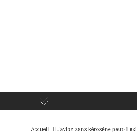
Passer
au
contenu
ECO
INFORM
Accueil
L’avion sans kérosène peut-il exi