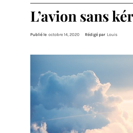
ET 
L’avion sans kér
Publié le
octobre 14, 2020
Rédigé par
Louis